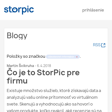
prihlásenie
Blogy
(
RSS
O
t
Položky so značkou
.
všeobecné informácie
v
Martin Švikruha
-
6.4.2018
o
Čo je to StorPic pre
r
í
firmu
s
a
Existuje množstvo služieb, ktoré získavajú data a
v
analyzujú vašu online prítomnosť vo virtuálnom
n
svete. Skenujú a vyhodnocujú ako sa hovorí o
o
v
vašom produkte, koľko reakcií, aké recenzie sú na