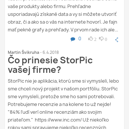
o
vaše produkty alebo firmu. Prehľadne
m
usporiadavajú získané data a vy si môžete utvoriť
o
obraz, či a ako sa o vás na internete hovorí. Je fajn
k
mať pekné grafy a prehľady. V prvom rade ich ale...
n
e
0
2
0
)
Martin Švikruha
-
6.4.2018
Čo prinesie StorPic
vašej firme?
StorPic nie je aplikácia, ktorú sme si vymysleli, lebo
sme chceli nový projekt v našom portfóliu. StorPic
sme vymysleli, pretože sme ho sami potrebovali.
Potrebujeme recenzie a na kolene to už nejde!
"84% ľudí verí online recenziám ako svojim
priateľom." https://www.inc.com/ Už niekoľko
rokov sami spravujeme niekoľko recenzných