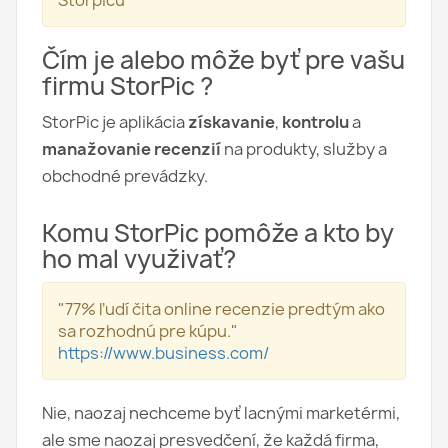
Storpicu
Čím je alebo môže byť pre vašu
firmu StorPic ?
StorPic je aplikácia
získavanie
,
kontrolu
a
manažovanie recenzií
na produkty, služby a
obchodné prevádzky.
Komu StorPic pomôže a kto by
ho mal využivať?
"77% ľudí čita online recenzie predtým ako
sa rozhodnú pre kúpu."
https://www.business.com/
Nie, naozaj nechceme byť lacnými marketérmi,
ale sme naozaj presvedčení, že každá firma,