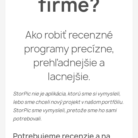
firme?
Ako robiť recenzné
programy precízne,
prehľadnejšie a
lacnejšie.
StorPic nie je aplikácia, ktorú sme si vymysleli,
lebo sme chceli nový projekt v našom portfóliu.
StorPic sme vymysleli, pretože sme ho sami
potrebovali.
Potrebujeme recenzie a na