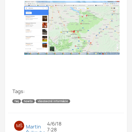
Tags:
faq
howto
všeobecné informácie
4/6/18
MŠ
Martin
7:28