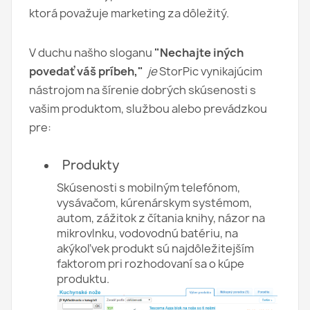
ktorá považuje marketing za dôležitý.
V duchu našho sloganu
"Nechajte iných
povedať váš príbeh,"
je
StorPic vynikajúcim
nástrojom na šírenie dobrých skúsenosti s
vašim produktom, službou alebo prevádzkou
pre:
Produkty
Skúsenosti s mobilným telefónom,
vysávačom, kúrenárskym systémom,
autom, zážitok z čítania knihy, názor na
mikrovlnku, vodovodnú batériu, na
akýkoľvek produkt sú najdôležitejším
faktorom pri rozhodovaní sa o kúpe
produktu.