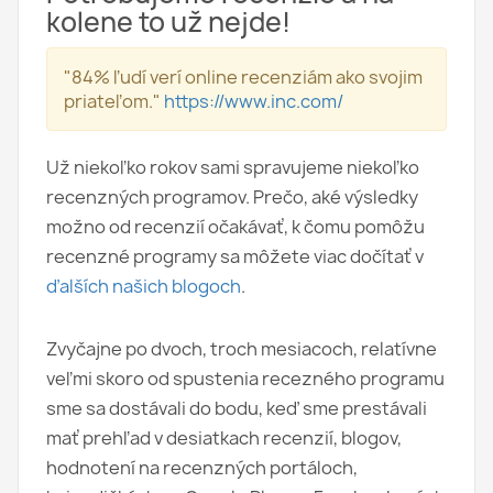
kolene to už nejde!
"84% ľudí verí online recenziám ako svojim
priateľom."
https://www.inc.com/
Už niekoľko rokov sami spravujeme niekoľko
recenzných programov. Prečo, aké výsledky
možno od recenzií očakávať, k čomu pomôžu
recenzné programy sa môžete viac dočítať v
ďalších našich blogoch
.
Zvyčajne po dvoch, troch mesiacoch, relatívne
veľmi skoro od spustenia recezného programu
sme sa dostávali do bodu, keď sme prestávali
mať prehľad v desiatkach recenzií, blogov,
hodnotení na recenzných portáloch,