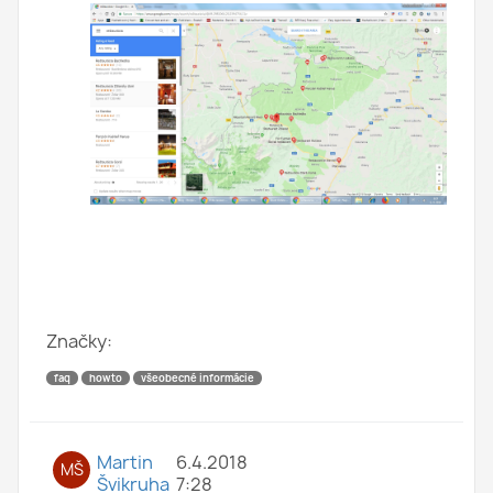
Značky:
faq
howto
všeobecné informácie
Martin
6.4.2018
MŠ
Švikruha
7:28