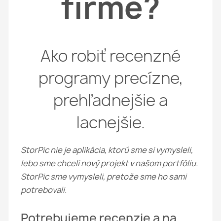
firme?
Ako robiť recenzné
programy precízne,
prehľadnejšie a
lacnejšie.
StorPic nie je aplikácia, ktorú sme si vymysleli,
lebo sme chceli nový projekt v našom portfóliu.
StorPic sme vymysleli, pretože sme ho sami
potrebovali.
Potrebujeme recenzie a na