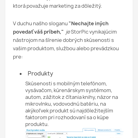
ktorá považuje marketing za dôležitý.
V duchu našho sloganu
"Nechajte iných
povedať váš príbeh,"
je
StorPic vynikajúcim
nástrojom na šírenie dobrých skúsenosti s
vašim produktom, službou alebo prevádzkou
pre:
Produkty
Skúsenosti s mobilným telefónom,
vysávačom, kúrenárskym systémom,
autom, zážitok z čítania knihy, názor na
mikrovlnku, vodovodnú batériu, na
akýkoľvek produkt sú najdôležitejším
faktorom pri rozhodovaní sa o kúpe
produktu.