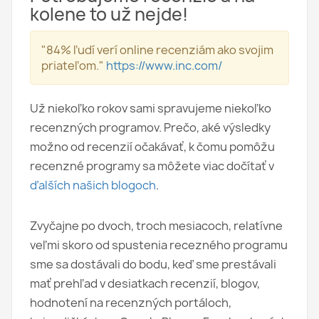
kolene to už nejde!
"84% ľudí verí online recenziám ako svojim
priateľom."
https://www.inc.com/
Už niekoľko rokov sami spravujeme niekoľko
recenzných programov. Prečo, aké výsledky
možno od recenzií očakávať, k čomu pomôžu
recenzné programy sa môžete viac dočítať v
ďalších našich blogoch
.
Zvyčajne po dvoch, troch mesiacoch, relatívne
veľmi skoro od spustenia recezného programu
sme sa dostávali do bodu, keď sme prestávali
mať prehľad v desiatkach recenzií, blogov,
hodnotení na recenzných portáloch,