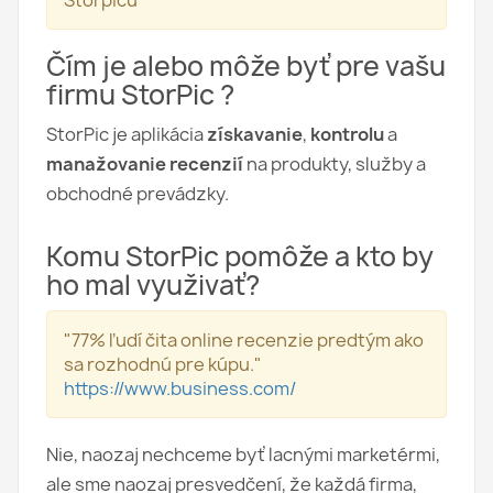
Storpicu
Čím je alebo môže byť pre vašu
firmu StorPic ?
StorPic je aplikácia
získavanie
,
kontrolu
a
manažovanie recenzií
na produkty, služby a
obchodné prevádzky.
Komu StorPic pomôže a kto by
ho mal využivať?
"77% ľudí čita online recenzie predtým ako
sa rozhodnú pre kúpu."
https://www.business.com/
Nie, naozaj nechceme byť lacnými marketérmi,
ale sme naozaj presvedčení, že každá firma,