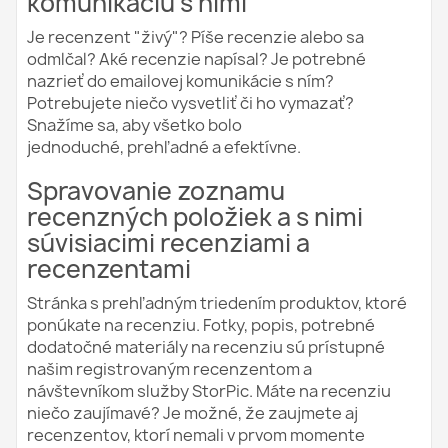
komunikáciu s nimi
Je recenzent "živý"? Píše recenzie alebo sa
odmlčal? Aké recenzie napísal? Je potrebné
nazrieť do emailovej komunikácie s ním?
Potrebujete niečo vysvetliť či ho vymazať?
Snažíme sa, aby všetko bolo
jednoduché, prehľadné a efektívne.
Spravovanie zoznamu
recenzných položiek a s nimi
súvisiacimi recenziami a
recenzentami
Stránka s prehľadným triedením produktov, ktoré
ponúkate na recenziu. Fotky, popis, potrebné
dodatočné materiály na recenziu sú prístupné
našim registrovaným recenzentom a
návštevníkom služby StorPic. Máte na recenziu
niečo zaujímavé? Je možné, že zaujmete aj
recenzentov, ktorí nemali v prvom momente