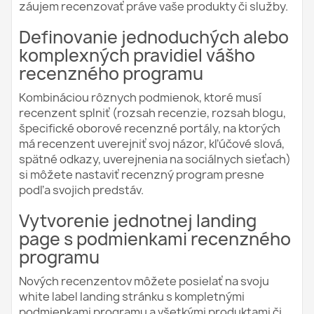
záujem recenzovať práve vaše produkty či služby.
Definovanie jednoduchých alebo
komplexných pravidiel vášho
recenzného programu
Kombináciou rôznych podmienok, ktoré musí
recenzent splniť (rozsah recenzie, rozsah blogu,
špecifické oborové recenzné portály, na ktorých
má recenzent uverejniť svoj názor, kľúčové slová,
spätné odkazy, uverejnenia na sociálnych sieťach)
si môžete nastaviť recenzný program presne
podľa svojich predstáv.
Vytvorenie jednotnej landing
page s podmienkami recenzného
programu
Nových recenzentov môžete posielať na svoju
white label landing stránku s kompletnými
podmienkami programu a všetkými produktami či