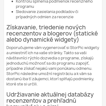
Kontrolu splnenia podmienok recenzného
programu
Sledovanie zasielania podkladov či
prípadných odmien za recenzie
Získavanie, triedenie nových
recenzentov a blogerov (statické
alebo dynamické widgety)
Doporučujeme vám vygenerovať si StorPic widgety
a umiestniť ich na vaše stránky. Takto sa vaši
návštevníci rýchlo dozvedia o programe, získajú
jednoduchú možnosť sa do programu zapojiť,
prípadne získať nejakú vami ponúkanu odmenu.
StorPic následne umožní registráciu a k vám sa
dostanú iba tí záujemci, ktorí splňajú podmienky,
ktoré ste si určili.
Udržiavanie aktuálnej databázy
recenzentov a prehľadnú